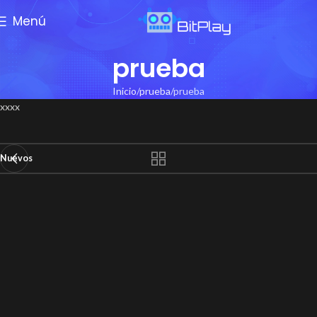
Menú
prueba
Inicio
prueba
prueba
xxxx
Nuevos