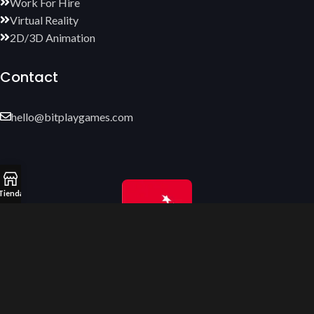
Work For Hire
Virtual Reality
2D/3D Animation
Contact
hello@bitplaygames.com
Tienda
© 2025 All Rights Reserved