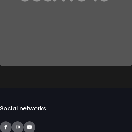
prueba
Realidad aumentada
Social networks